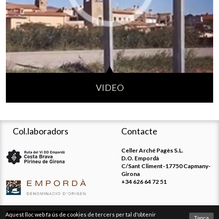
VIDEO
Col.laboradors
Contacte
Celler Arché Pagès S.L.
D.O. Empordà
C/Sant Climent-17750 Capmany-
Girona
+34 626 64 72 51
Aquest lloc web fa ús de cookies de tercers per tal d'obtenir
Tanca