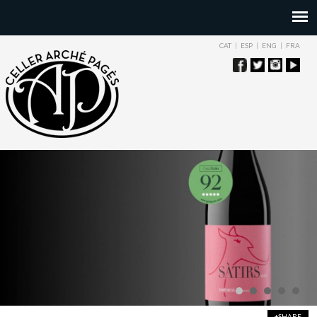
CAT
ESP
ENG
FRA
+SHARE